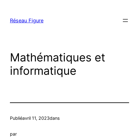
Aller
au
Réseau Figure
contenu
Mathématiques et
informatique
Publié
avril 11, 2023
dans
par