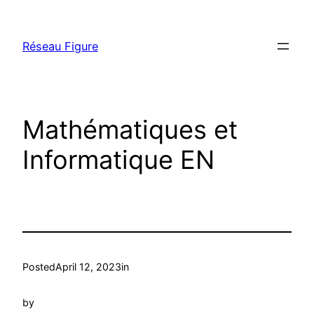
Skip
to
Réseau Figure
content
Mathématiques et
Informatique EN
Posted
April 12, 2023
in
by