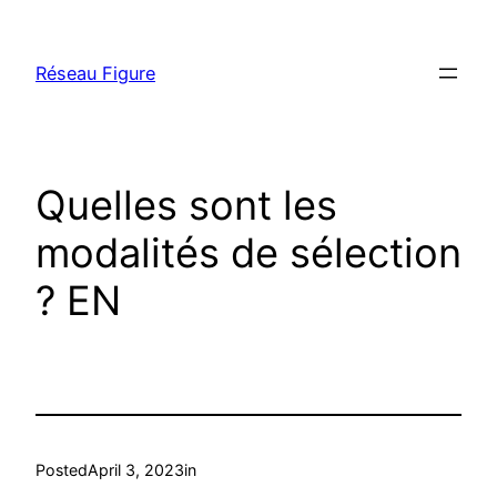
Skip
to
Réseau Figure
content
Quelles sont les
modalités de sélection
? EN
Posted
April 3, 2023
in