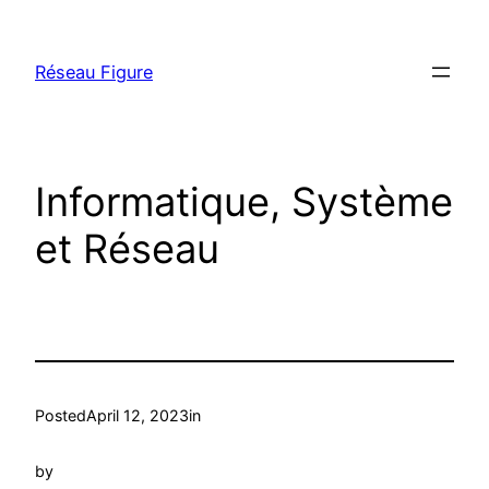
Skip
to
Réseau Figure
content
Informatique, Système
et Réseau
Posted
April 12, 2023
in
by