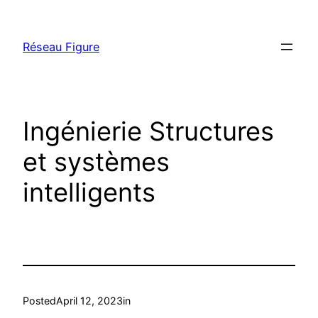
Skip
to
Réseau Figure
content
Ingénierie Structures
et systèmes
intelligents
Posted
April 12, 2023
in