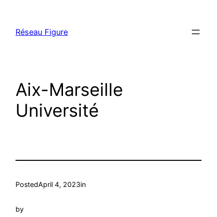
Skip
to
Réseau Figure
content
Aix-Marseille
Université
Posted
April 4, 2023
in
by