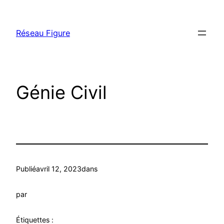
Aller
au
Réseau Figure
contenu
Génie Civil
Publié
avril 12, 2023
dans
par
Étiquettes :