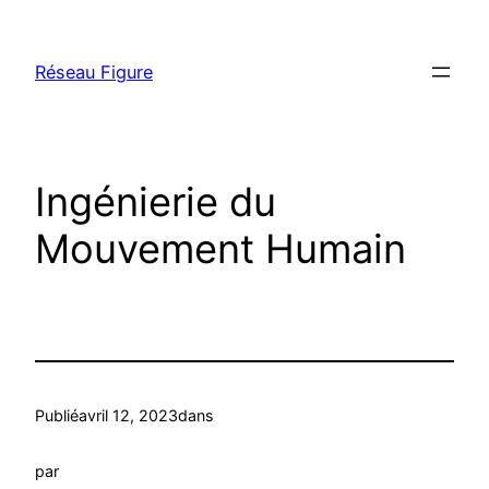
Aller
au
Réseau Figure
contenu
Ingénierie du
Mouvement Humain
Publié
avril 12, 2023
dans
par