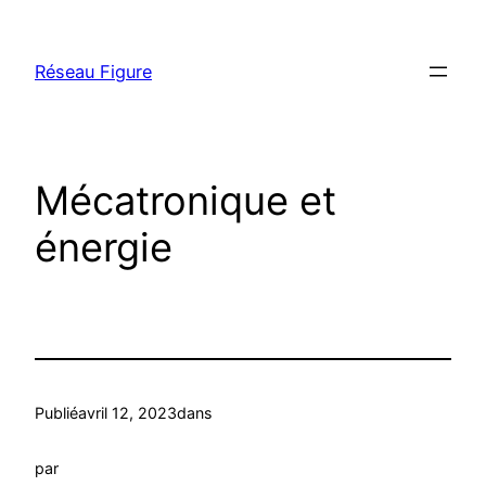
Aller
au
Réseau Figure
contenu
Mécatronique et
énergie
Publié
avril 12, 2023
dans
par