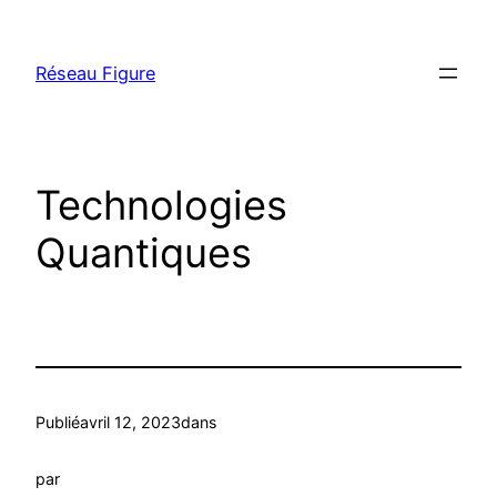
Aller
au
Réseau Figure
contenu
Technologies
Quantiques
Publié
avril 12, 2023
dans
par