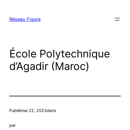
Aller
au
Réseau Figure
contenu
École Polytechnique
d’Agadir (Maroc)
Publié
mai 22, 2023
dans
par