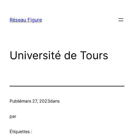
Aller
au
Réseau Figure
contenu
Université de Tours
Publié
mars 27, 2023
dans
par
Étiquettes :